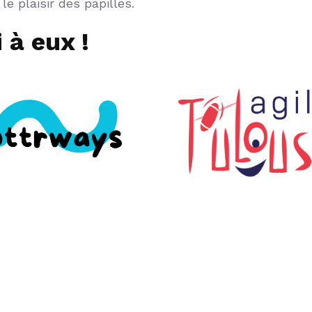
e plaisir des papilles.
 à eux !